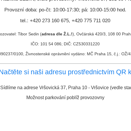
Provozní doba: po-čt: 10:00-17:30; pá: 10:00-15:00 hod.
tel.: +420 273 160 675, +420 775 711 020
ozovatel: Tibor Sedin (
adresa dle Ž.L.!
), Ovčárská 420/3, 108 00 Pra
IČO: 101 54 086; DIČ: CZ530331220
 7890237/0100, Živnostenské oprávnění vydáno: MČ Praha 15, č.j.: OŽ
Načtěte si naši adresu prostřednictvím QR k
Sídlíme na adrese Vršovická 37, Praha 10 - Vršovice (vedle s
Možnost parkování poblíž provozovny