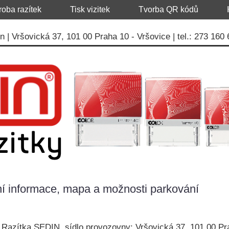
roba razítek
Tisk vizitek
Tvorba QR kódů
 | Vršovická 37, 101 00 Praha 10 - Vršovice | tel.: 273 160
í informace, mapa a možnosti parkování
 Razítka SEDIN, sídlo provozovny: Vršovická 37, 101 00 Pr