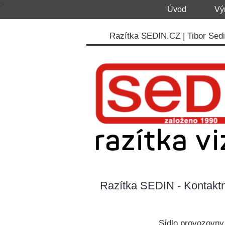
>
Úvod
Vý
Razítka SEDIN.CZ | Tibor Sedin
Razítka SEDIN - Kontaktn
Sídlo provozovny