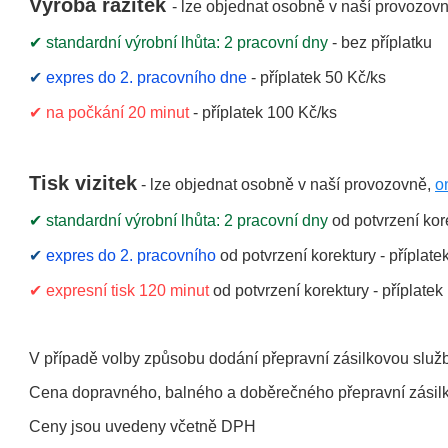
Výroba razítek
- lze objednat osobně v naší provozov
✔
standardní výrobní lhůta: 2 pracovní dny
- bez příplatku
✔
expres do 2. pracovního dne
- příplatek 50 Kč/ks
✔
na počkání 20 minut
- příplatek 100 Kč/ks
Tisk vizitek
- lze objednat osobně v naší provozovně,
o
✔
standardní výrobní lhůta: 2 pracovní dny
od potvrzení kore
✔
expres do 2. pracovního
od potvrzení korektury - příplate
✔
expresní tisk 120 minut
od potvrzení korektury - příplatek
V případě volby způsobu dodání přepravní zásilkovou službo
Cena dopravného, balného a doběrečného přepravní zásil
Ceny jsou uvedeny včetně DPH