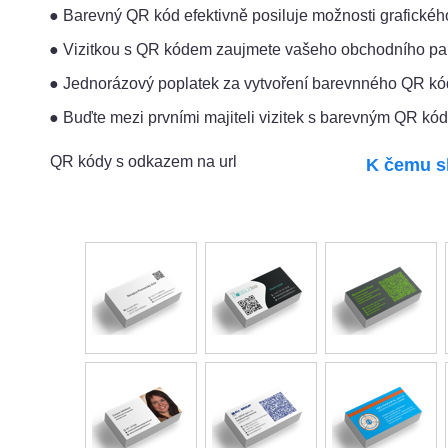
● Barevný QR kód efektivně posiluje možnosti grafického 
● Vizitkou s QR kódem zaujmete vašeho obchodního part
● Jednorázový poplatek za vytvoření barevnného QR kó
● Buďte mezi prvními majiteli vizitek s barevným QR kó
QR kódy s odkazem na url
K čemu s